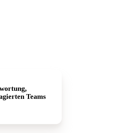
twortung,
gagierten Teams