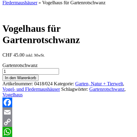
Fledermaushäuser
» Vogelhaus für Gartenrotschwanz
Vogelhaus für
Gartenrotschwanz
CHF
45.00
inkl. MwSt.
Gartenrotschwanz
Vogelhaus
für
In den Warenkorb
Gartenrotschwanz
Artikelnummer:
0418/024
Kategorie:
Garten, Natur + Tierwelt
,
Menge
Vogel- und Fledermaushäuser
Schlagwörter:
Gartenrotschwanz
,
Vogelhaus
Facebook
Email
Copy