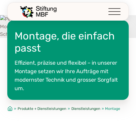
Z
u
m
I
Montage, die einfach
n
h
passt
a
l
Effizient, präzise und flexibel – in unserer
t
Montage setzen wir Ihre Aufträge mit
s
modernster Technik und grosser Sorgfalt
p
r
um.
i
n
»
Produkte + Dienstleistungen
»
Dienstleistungen
»
Montage
g
e
n