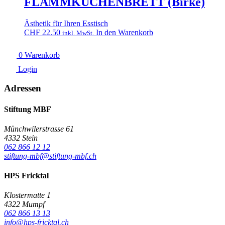
FLAMMKUCHENBRETT (Birke)
Ästhetik für Ihren Esstisch
CHF
22.50
In den Warenkorb
inkl. MwSt.
0
Warenkorb
Login
Adressen
Stiftung MBF
Münchwilerstrasse 61
4332 Stein
062 866 12 12
stiftung-mbf@stiftung-mbf.ch
HPS Fricktal
Klostermatte 1
4322 Mumpf
062 866 13 13
info@hps-fricktal.ch