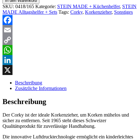
In den Warenkorb
SKU:
0418/165
Kategorie:
STEIN MADE + Küchenhelfer
,
STEIN
MADE Alltagshelfer + Sets
Tags:
Corky
,
Korkenzieher
,
Sonstiges
Facebook
Email
Copy
Link
WhatsApp
LinkedIn
X
Beschreibung
Zusätzliche Informationen
Beschreibung
Der Corky ist der ideale Korkenzieher, um Korken mühelos und
sicher zu entfernen. Seit 1965 steht dieses Schweizer
Qualitätsprodukt für zuverlässige Handhabung.
Die innovative Luftdrucktechnologie ermöglicht ein kinderleichtes