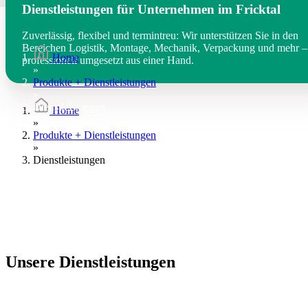
Dienstleistungen für Unternehmen im Fricktal
Zuverlässig, flexibel und termintreu: Wir unterstützen Sie in den
Bereichen Logistik, Montage, Mechanik, Verpackung und mehr –
Home
professionell umgesetzt aus einer Hand.
»
Produkte + Dienstleistungen
»
Dienstleistungen
Home
»
Produkte + Dienstleistungen
»
Dienstleistungen
Unsere Dienstleistungen