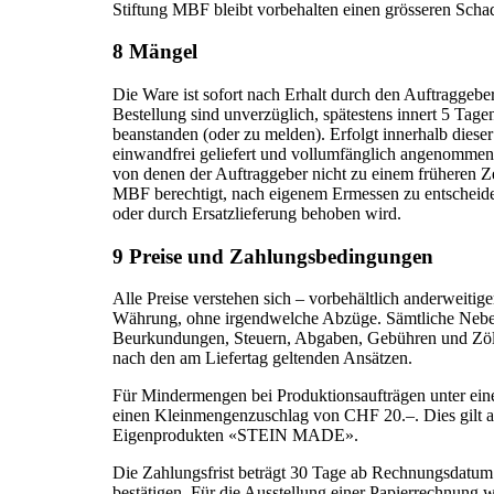
Stiftung MBF bleibt vorbehalten einen grösseren Sch
8 Mängel
Die Ware ist sofort nach Erhalt durch den Auftraggeb
Bestellung sind unverzüglich, spätestens innert 5 Tag
beanstanden (oder zu melden). Erfolgt innerhalb dieser 
einwandfrei geliefert und vollumfänglich angenommen.
von denen der Auftraggeber nicht zu einem früheren Ze
MBF berechtigt, nach eigenem Ermessen zu entscheid
oder durch Ersatzlieferung behoben wird.
9 Preise und Zahlungsbedingungen
Alle Preise verstehen sich – vorbehältlich anderweitig
Währung, ohne irgendwelche Abzüge. Sämtliche Nebenk
Beurkundungen, Steuern, Abgaben, Gebühren und Zölle
nach den am Liefertag geltenden Ansätzen.
Für Mindermengen bei Produktionsaufträgen unter ei
einen Kleinmengenzuschlag von CHF 20.–. Dies gilt a
Eigenprodukten «STEIN MADE».
Die Zahlungsfrist beträgt 30 Tage ab Rechnungsdatum
bestätigen. Für die Ausstellung einer Papierrechnung