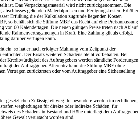
tellt ist. Das Verpackungsmaterial wird nicht zurückgenommen. Die
agsabschlusses geltenden Materialpreisen und Fertigungskosten. Erhöhe
sser Erfüllung die der Kalkulation zugrunde liegenden Kosten
BF, so behält sich die Stiftung MBF das Recht auf eine Preisanpassung
ung von 60 Kalendertagen. Die neuen gültigen Preise treten nach Ablauf
ufende Rahmenvertragsmengen in Kraft. Eine Zahlung gilt als erfolgt,
nkung darüber verfügen kann.
cht ein, so hat er nach erfolgter Mahnung vom Zeitpunkt der
 entrichten. Der Ersatz weiteren Schadens bleibt vorbehalten. Bei
der Kreditwürdigkeit des Auftraggebers werden sämtliche Forderunge
en trägt der Auftraggeber. Alternativ kann die Stiftung MBF ohne
en Verträgen zurücktreten oder vom Auftraggeber eine Sicherstellung
er gesetzlichen Zulässigkeit weg. Insbesondere werden im rechtlichen,
trafen wegbedungen für direkte oder indirekte Schäden, für
hweis des Schadens in Bestand und Höhe unterliegt dem Auftraggeber
 höhere Gewalt verursacht worden sind.