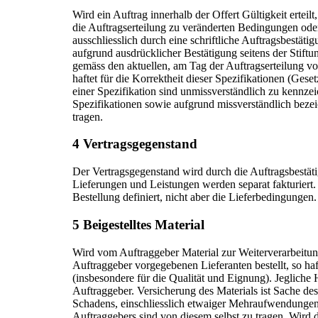
Wird ein Auftrag innerhalb der Offert Gültigkeit erteil
die Auftragserteilung zu veränderten Bedingungen oder
ausschliesslich durch eine schriftliche Auftragsbestäti
aufgrund ausdrücklicher Bestätigung seitens der Stif
gemäss den aktuellen, am Tag der Auftragserteilung vo
haftet für die Korrektheit dieser Spezifikationen (Ges
einer Spezifikation sind unmissverständlich zu kennze
Spezifikationen sowie aufgrund missverständlich bezei
tragen.
4 Vertragsgegenstand
Der Vertragsgegenstand wird durch die Auftragsbestäti
Lieferungen und Leistungen werden separat fakturiert. 
Bestellung definiert, nicht aber die Lieferbedingungen.
5 Beigestelltes Material
Wird vom Auftraggeber Material zur Weiterverarbeitun
Auftraggeber vorgegebenen Lieferanten bestellt, so haf
(insbesondere für die Qualität und Eignung). Jeglich
Auftraggeber. Versicherung des Materials ist Sache des
Schadens, einschliesslich etwaiger Mehraufwendungen
Auftraggebers sind von diesem selbst zu tragen. Wird 