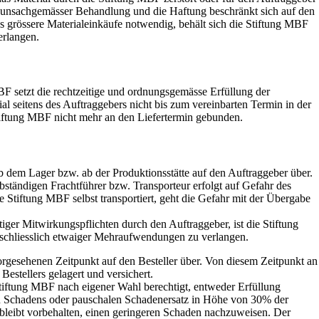
i unsachgemässer Behandlung und die Haftung beschränkt sich auf den
s grössere Materialeinkäufe notwendig, behält sich die Stiftung MBF
erlangen.
BF setzt die rechtzeitige und ordnungsgemässe Erfüllung der
al seitens des Auftraggebers nicht bis zum vereinbarten Termin in der
 Stiftung MBF nicht mehr an den Liefertermin gebunden.
dem Lager bzw. ab der Produktionsstätte auf den Auftraggeber über.
bständigen Frachtführer bzw. Transporteur erfolgt auf Gefahr des
 Stiftung MBF selbst transportiert, geht die Gefahr mit der Übergabe
ger Mitwirkungspflichten durch den Auftraggeber, ist die Stiftung
nschliesslich etwaiger Mehraufwendungen zu verlangen.
orgesehenen Zeitpunkt auf den Besteller über. Von diesem Zeitpunkt an
stellers gelagert und versichert.
Stiftung MBF nach eigener Wahl berechtigt, entweder Erfüllung
 Schadens oder pauschalen Schadenersatz in Höhe von 30% der
leibt vorbehalten, einen geringeren Schaden nachzuweisen. Der