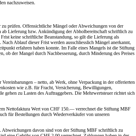
aden nachzuweisen.
er zu prüfen. Offensichtliche Mängel oder Abweichungen von der
en ab Lieferung bzw. Ankündigung der Abholbereitschaft schriftlich zu
Frist keine schriftliche Beanstandung, so gilt die Lieferung als
 Nach Ablauf dieser Frist werden ausschliesslich Mängel anerkannt,
itpunkt erfahren haben konnte. Im Falle eines Mangels ist die Stiftung
en, ob der Mangel durch Nachbesserung, durch Minderung des Preises
er Vereinbarungen – netto, ab Werk, ohne Verpackung in der offerierten
osten wie z.B. für Fracht, Versicherung, Bewilligungen,
 gehen zu Lasten des Auftraggebers. Die Mehrwertsteuer richtet sich
nem Nettofaktura Wert von CHF 150.— verrechnet die Stiftung MBF
uch für Bestellungen durch Wiederverkäufer von unseren
. Abweichungen davon sind von der Stiftung MBF schriftlich zu
 wird eine Gebühr von CHF 2.00 verrechnet. Zahlungen haben in der