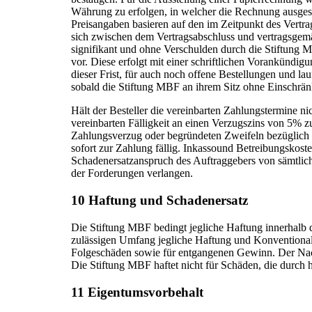
Währung zu erfolgen, in welcher die Rechnung ausges
Preisangaben basieren auf den im Zeitpunkt des Vertr
sich zwischen dem Vertragsabschluss und vertragsgemä
signifikant und ohne Verschulden durch die Stiftung M
vor. Diese erfolgt mit einer schriftlichen Vorankündig
dieser Frist, für auch noch offene Bestellungen und la
sobald die Stiftung MBF an ihrem Sitz ohne Einschrä
Hält der Besteller die vereinbarten Zahlungstermine ni
vereinbarten Fälligkeit an einen Verzugszins von 5% zu
Zahlungsverzug oder begründeten Zweifeln bezüglich 
sofort zur Zahlung fällig. Inkassound Betreibungskost
Schadenersatzanspruch des Auftraggebers von sämtlich
der Forderungen verlangen.
10 Haftung und Schadenersatz
Die Stiftung MBF bedingt jegliche Haftung innerhalb d
zulässigen Umfang jegliche Haftung und Konventionals
Folgeschäden sowie für entgangenen Gewinn. Der Nac
Die Stiftung MBF haftet nicht für Schäden, die durch
11 Eigentumsvorbehalt