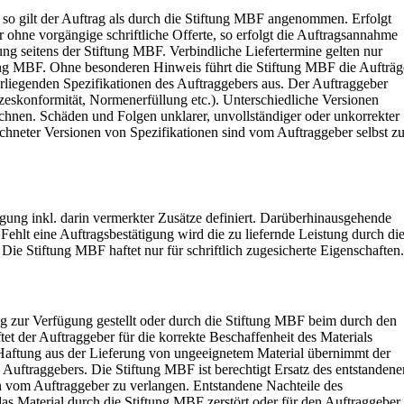
t, so gilt der Auftrag als durch die Stiftung MBF angenommen. Erfolgt
 ohne vorgängige schriftliche Offerte, so erfolgt die Auftragsannahme
gung seitens der Stiftung MBF. Verbindliche Liefertermine gelten nur
tung MBF. Ohne besonderen Hinweis führt die Stiftung MBF die Aufträg
rliegenden Spezifikationen des Auftraggebers aus. Der Auftraggeber
etzeskonformität, Normenerfüllung etc.). Unterschiedliche Versionen
ichnen. Schäden und Folgen unklarer, unvollständiger oder unkorrekter
chneter Versionen von Spezifikationen sind vom Auftraggeber selbst z
gung inkl. darin vermerkter Zusätze definiert. Darüberhinausgehende
Fehlt eine Auftragsbestätigung wird die zu liefernde Leistung durch di
 Die Stiftung MBF haftet nur für schriftlich zugesicherte Eigenschaften.
g zur Verfügung gestellt oder durch die Stiftung MBF beim durch den
tet der Auftraggeber für die korrekte Beschaffenheit des Materials
e Haftung aus der Lieferung von ungeeignetem Material übernimmt der
 Auftraggebers. Die Stiftung MBF ist berechtigt Ersatz des entstandene
 vom Auftraggeber zu verlangen. Entstandene Nachteile des
das Material durch die Stiftung MBF zerstört oder für den Auftraggeber