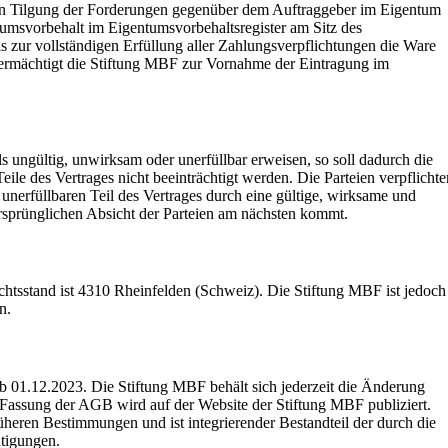
igen Tilgung der Forderungen gegenüber dem Auftraggeber im Eigentum
umsvorbehalt im Eigentumsvorbehaltsregister am Sitz des
is zur vollständigen Erfüllung aller Zahlungsverpflichtungen die Ware
ermächtigt die Stiftung MBF zur Vornahme der Eintragung im
s ungültig, unwirksam oder unerfüllbar erweisen, so soll dadurch die
eile des Vertrages nicht beeinträchtigt werden. Die Parteien verpflichte
unerfüllbaren Teil des Vertrages durch eine gültige, wirksame und
 ursprünglichen Absicht der Parteien am nächsten kommt.
chtsstand ist 4310 Rheinfelden (Schweiz). Die Stiftung MBF ist jedoch
n.
b 01.12.2023. Die Stiftung MBF behält sich jederzeit die Änderung
e Fassung der AGB wird auf der Website der Stiftung MBF publiziert.
üheren Bestimmungen und ist integrierender Bestandteil der durch die
ätigungen.