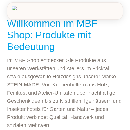
Z
u
m
Willkommen im MBF-
I
Shop: Produkte mit
n
h
Bedeutung
a
l
Im MBF-Shop entdecken Sie Produkte aus
t
unseren Werkstätten und Ateliers im Fricktal
s
p
sowie ausgewählte Holzdesigns unserer Marke
r
STEIN MADE. Von Küchenhelfern aus Holz,
i
Feinkost und Atelier-Unikaten über nachhaltige
n
Geschenkideen bis zu Nisthilfen, Igelhäusern und
g
Insektenhotels für Garten und Natur – jedes
e
Produkt verbindet Qualität, Handwerk und
n
sozialen Mehrwert.