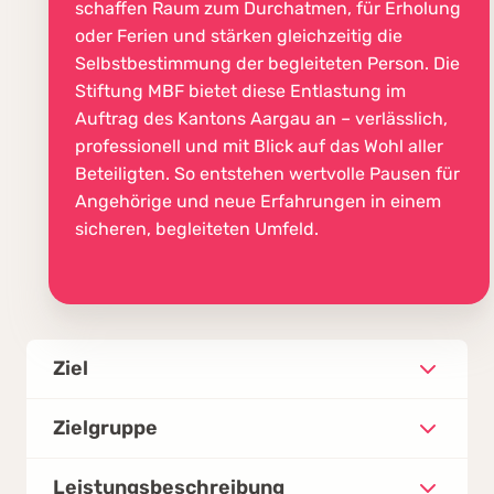
schaffen Raum zum Durchatmen, für Erholung
oder Ferien und stärken gleichzeitig die
Selbstbestimmung der begleiteten Person. Die
Stiftung MBF bietet diese Entlastung im
Auftrag des Kantons Aargau an – verlässlich,
professionell und mit Blick auf das Wohl aller
Beteiligten. So entstehen wertvolle Pausen für
Angehörige und neue Erfahrungen in einem
sicheren, begleiteten Umfeld.
Ziel
Durch Entlastungsaufenthalte für
Zielgruppe
Erwachsene mit
Unterstützungsbedarf werden
Zielgruppe des Angebots sind alle
Leistungsbeschreibung