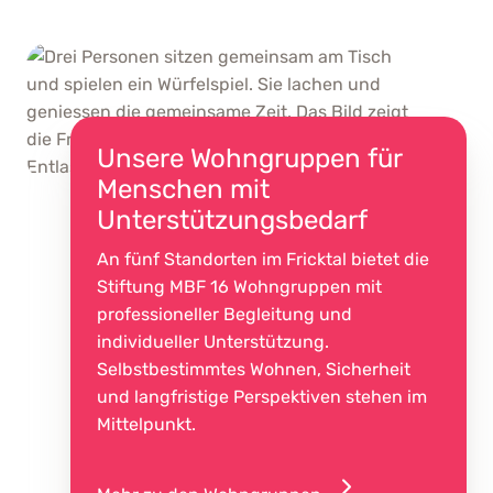
Unsere Wohngruppen für
Menschen mit
Unterstützungsbedarf
An fünf Standorten im Fricktal bietet die
Stiftung MBF 16 Wohngruppen mit
professioneller Begleitung und
individueller Unterstützung.
Selbstbestimmtes Wohnen, Sicherheit
und langfristige Perspektiven stehen im
Mittelpunkt.