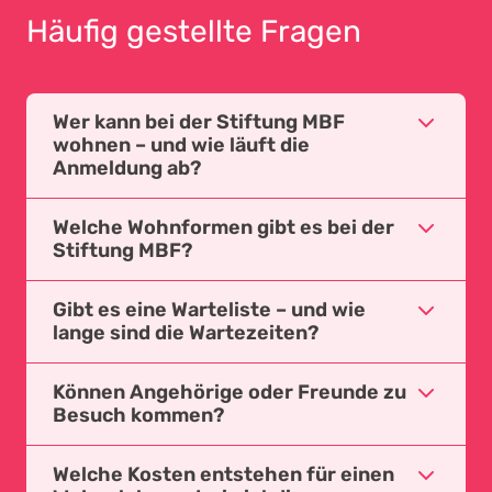
Häufig gestellte Fragen
Wer kann bei der Stiftung MBF
wohnen – und wie läuft die
Anmeldung ab?
Personen mit Unterstützungsbedarf,
Welche Wohnformen gibt es bei der
können in den Wohngruppen der Stiftung
Stiftung MBF?
MBF wohnen. Voraussetzung ist eine IV-
Rentenberechtigung oder ein IV-
Wir bieten mehrere Wohnformen an:
Gibt es eine Warteliste – und wie
Massnahmenstatus; Die Anmeldung bzw.
klassische Wohngruppen
lange sind die Wartezeiten?
Anfrage erfolgt über die
teilbetreutes Wohnen
Kontaktstelle für Menschen mit
Wohnplätze werden nach Bedarf, Eignung
ambulante Wohnbegleitung
Können Angehörige oder Freunde zu
Unterstützungsbedarf
und verfügbaren Ressourcen vergeben;
Besuch kommen?
Entlastungsaufenthalte
, die Auskunft zu Wohnplätzen, freien
Ansprechpartnerin für solche Fragen ist die
Plätzen, Aufnahmebedingungen und
Kontaktstelle für Menschen mit
Ja. Bewohner:innen können Besuch von
Detailinformationen dazu
sind hier
zu
Welche Kosten entstehen für einen
Verfahren gibt.
Unterstützungsbedarf, welche Auskunft zu
Angehörigen, Freund:innen und anderen
finden.