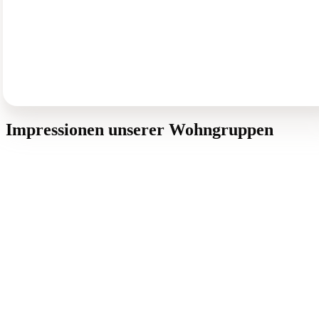
und Wohnungen an. Die Angebote sind auf die Bedürfnisse der
Bewohnenden abgestimmt und ermöglichen Teilhabe,
Eigenverantwortung und Gemeinschaft. Unsere Fachpersonen
begleiten 365 Tage im Jahr – respektvoll und ressourcenorientiert.
So entsteht ein Zuhause mit Sicherheit, Entwicklungsmöglichkeite
und echter Lebensqualität.
Impressionen unserer Wohngruppen