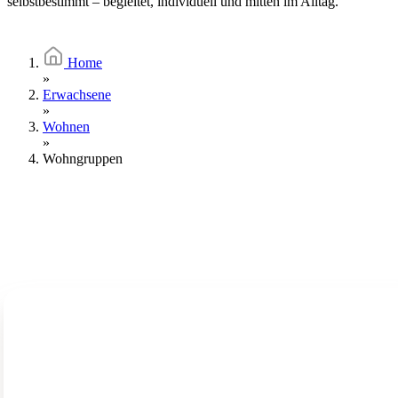
selbstbestimmt – begleitet, individuell und mitten im Alltag.
Home
»
Erwachsene
»
Wohnen
»
Wohngruppen
Selbstbestimmt wohnen mit Begleitung
Die Stiftung MBF bietet unterschiedliche Wohnformen in Häusern