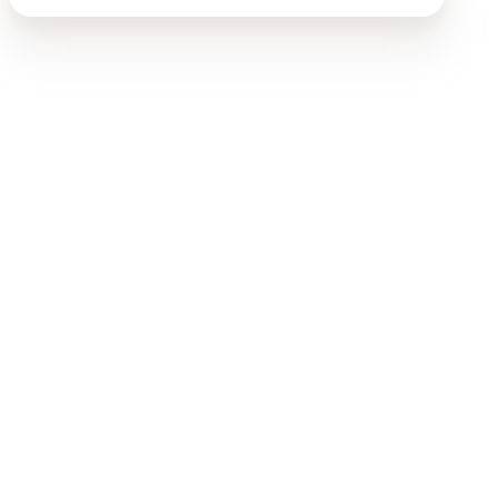
Jeden Tag haben wir viele schöne, lustige und
überraschende Situationen und Begegnungen im
Schulhaus.
Flavio Fullin
Schulassistenz HPS
Ich schätze besonders das «familiäre», wohlwollende
und unterstützende Miteinander an der HPS. Man ist
nie allein und es gibt immer Lösungen.
Nicole Wyrsch
Schulassistenz HPS
Besonders schön finde ich, dass die Kinder und
Jugendlichen an der HPS sich ohne Leistungsdruck
entfalten und entwickeln dürfen. Durch ihre
individuellen Ziele gibt es kaum Wettbewerb. Häufig