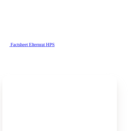
Elternrat
Ein Angebot von Eltern für Eltern. Die Zusammenarbeit mit den
Eltern und Austauschmöglichkeiten unter Eltern sind uns wichtig.
Zur Unterstützung ist dazu der Elternrat lanciert worden.
Factsheet Elternrat HPS
Schulzeitung «Ausgefuchst»
Unsere Schulzeitung erscheint jedes Jahr zum Ende
des Schuljahrs und zeigt die HPS Fricktal von ihrer
lebendigsten Seite. Beiträge von Schülerinnen und
Schülern sowie Angestellten erzählen vom Lernen,
Erleben und gemeinsamen Wachsen. Viele bunte