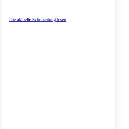
Eindrücke machen Lust, in unseren Schulalltag
einzutauchen.
Die aktuelle Schulzeitung lesen