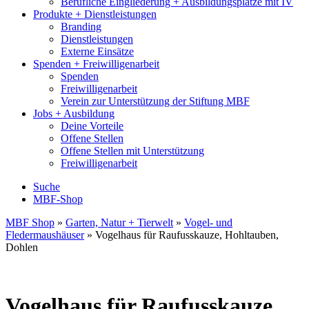
Berufliche Eingliederung + Ausbildungsplätze mit IV
Produkte + Dienstleistungen
Branding
Dienstleistungen
Externe Einsätze
Spenden + Freiwilligenarbeit
Spenden
Freiwilligenarbeit
Verein zur Unterstützung der Stiftung MBF
Jobs + Ausbildung
Deine Vorteile
Offene Stellen
Offene Stellen mit Unterstützung
Freiwilligenarbeit
Suche
MBF-Shop
MBF Shop
»
Garten, Natur + Tierwelt
»
Vogel- und
Fledermaushäuser
» Vogelhaus für Raufusskauze, Hohltauben,
Dohlen
Vogelhaus für Raufusskauze,