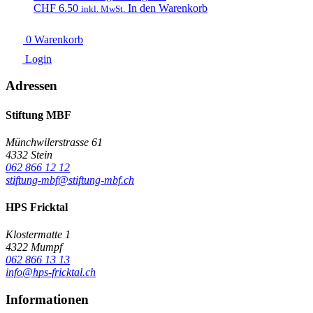
CHF
6.50
In den Warenkorb
inkl. MwSt.
0
Warenkorb
Login
Adressen
Stiftung MBF
Münchwilerstrasse 61
4332 Stein
062 866 12 12
stiftung-mbf@stiftung-mbf.ch
HPS Fricktal
Klostermatte 1
4322 Mumpf
062 866 13 13
info@hps-fricktal.ch
Informationen