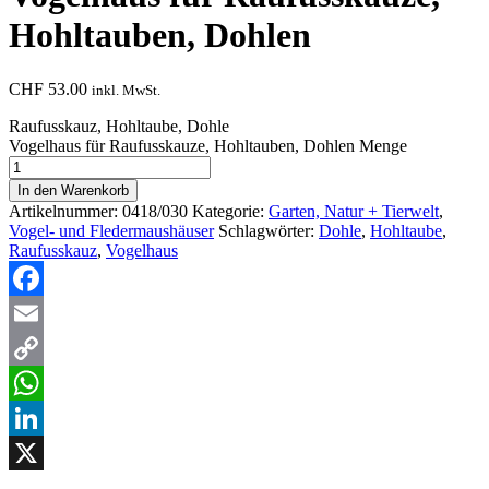
Hohltauben, Dohlen
CHF
53.00
inkl. MwSt.
Raufusskauz, Hohltaube, Dohle
Vogelhaus für Raufusskauze, Hohltauben, Dohlen Menge
In den Warenkorb
Artikelnummer:
0418/030
Kategorie:
Garten, Natur + Tierwelt
,
Vogel- und Fledermaushäuser
Schlagwörter:
Dohle
,
Hohltaube
,
Raufusskauz
,
Vogelhaus
Facebook
Email
Copy
Link
WhatsApp
LinkedIn
X