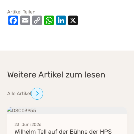
Artikel Teilen
F
E
C
W
Li
X
a
m
o
h
n
c
ai
p
at
k
e
l
y
s
e
b
Li
A
dI
o
n
p
n
Weitere Artikel zum lesen
o
k
p
k
Alle Artikel
23. Juni 2026
Wilhelm Tell auf der Bühne der HPS