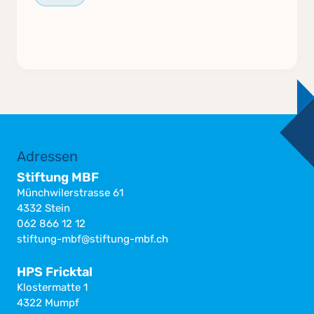
Adressen
Stiftung MBF
Münchwilerstrasse 61
4332 Stein
062 866 12 12
stiftung-mbf@stiftung-mbf.ch
HPS Fricktal
Klostermatte 1
4322 Mumpf