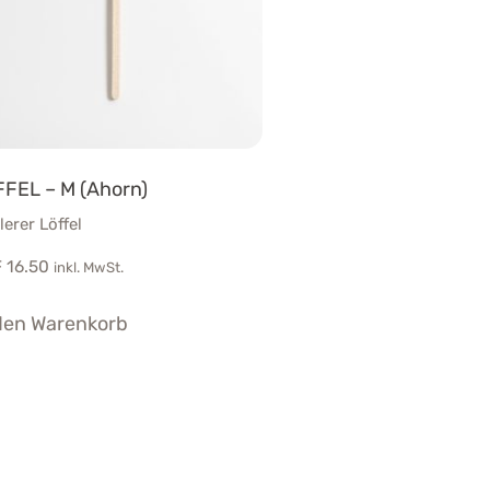
FEL – M (Ahorn)
lerer Löffel
F
16.50
inkl. MwSt.
den Warenkorb