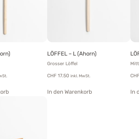
orn)
LÖFFEL – L (Ahorn)
LÖF
Grosser Löffel
Mitt
CHF
17.50
CH
wSt.
inkl. MwSt.
korb
In den Warenkorb
In 