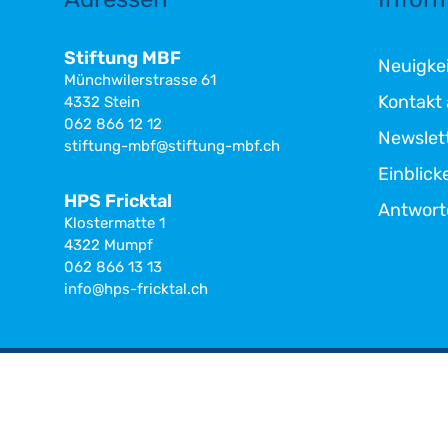
Stiftung MBF
Neuigkei
Münchwilerstrasse 61
Kontakt
4332 Stein
062 866 12 12
Newslet
stiftung-mbf@stiftung-mbf.ch
Einblick
HPS Fricktal
Antwort
Klostermatte 1
4322 Mumpf
062 866 13 13
info@hps-fricktal.ch
Folgen Sie uns
Impressum
Nutzungsbe