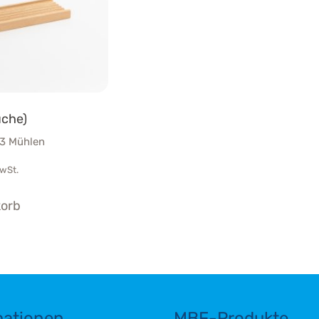
uche)
-3 Mühlen
MwSt.
korb
mationen
MBF-Produkte