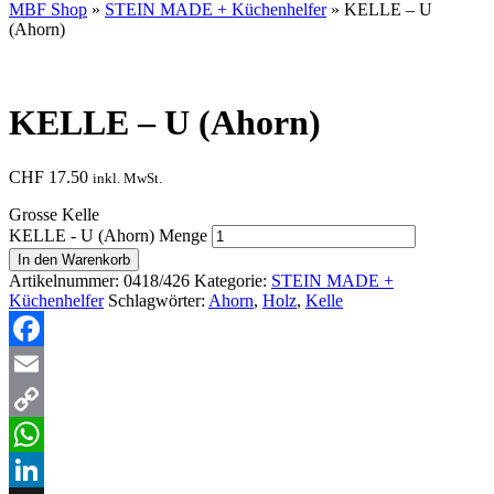
MBF Shop
»
STEIN MADE + Küchenhelfer
» KELLE – U
(Ahorn)
KELLE – U (Ahorn)
CHF
17.50
inkl. MwSt.
Grosse Kelle
KELLE - U (Ahorn) Menge
In den Warenkorb
Artikelnummer:
0418/426
Kategorie:
STEIN MADE +
Küchenhelfer
Schlagwörter:
Ahorn
,
Holz
,
Kelle
Facebook
Email
Copy
Link
WhatsApp