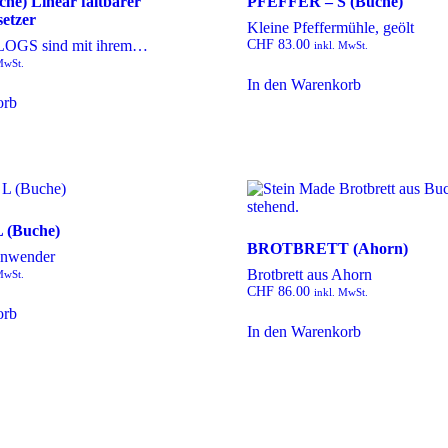
he) Linear faltbarer
PFEFFER – S (Buche)
etzer
Kleine Pfeffermühle, geölt
OGS sind mit ihrem…
CHF
83.00
inkl. MwSt.
MwSt.
In den Warenkorb
orb
(Buche)
BROTBRETT (Ahorn)
enwender
Brotbrett aus Ahorn
MwSt.
CHF
86.00
inkl. MwSt.
orb
In den Warenkorb