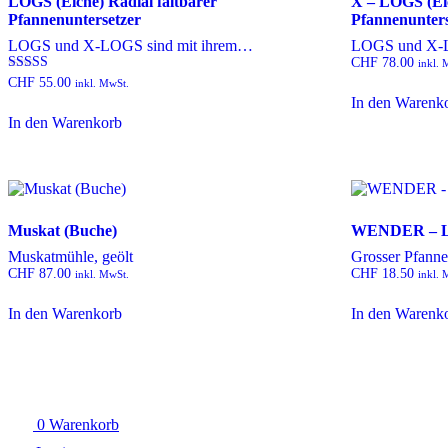
LOGS (Eiche) Radial faltbarer
X – LOGS (Eic
Pfannenuntersetzer
Pfannenunters
LOGS und X-LOGS sind mit ihrem…
LOGS und X-L
CHF
78.00
inkl. 
Bewertet
CHF
55.00
inkl. MwSt.
mit
In den Warenk
4.00
von 5
In den Warenkorb
Muskat (Buche)
WENDER – L 
Muskatmühle, geölt
Grosser Pfann
CHF
87.00
CHF
18.50
inkl. MwSt.
inkl. 
In den Warenkorb
In den Warenk
0
Warenkorb