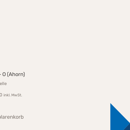
 O (Ahorn)
elle
0
inkl. MwSt.
 Warenkorb