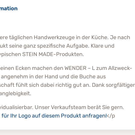
n
rmation
g
e
nsere täglichen Handwerkzeuge in der Küche. Je nach
dukt seine ganz spezifische Aufgabe. Klare und
typischen STEIN MADE-Produkten.
 seinen Ecken machen den WENDER – L zum Allzweck-
egt angenehm in der Hand und die Buche aus
haft fühlt sich dabei richtig gut an. Dank sorgfältiger
anglebigkeit.
idualisierbar. Unser Verkaufsteam berät Sie gern.
n für Ihr Logo auf diesem Produkt anfragen!
</p