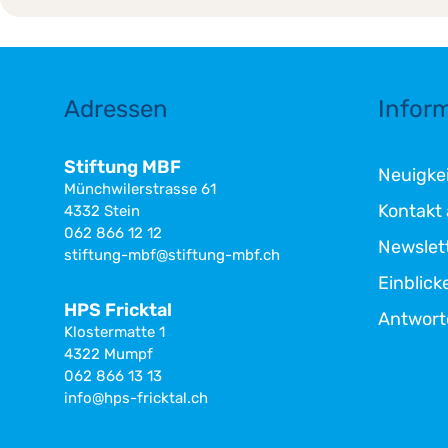
Adressen
Infor
Stiftung MBF
Neuigkei
Münchwilerstrasse 61
Kontakt
4332 Stein
062 866 12 12
Newslet
stiftung-mbf@stiftung-mbf.ch
Einblick
HPS Fricktal
Antwort
Klostermatte 1
4322 Mumpf
062 866 13 13
info@hps-fricktal.ch