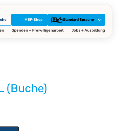
che
MBF-Shop
Standard Sprache
gen
Spenden + Freiwilligenarbeit
Jobs + Ausbildung
 (Buche)
r