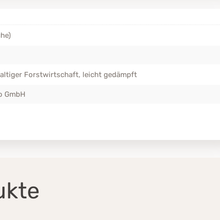
he)
ltiger Forstwirtschaft, leicht gedämpft
io GmbH
ukte