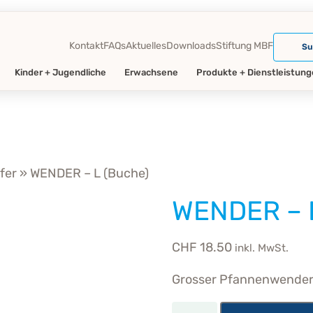
Kontakt
FAQs
Aktuelles
Downloads
Stiftung MBF
Su
Kinder + Jugendliche
Erwachsene
Produkte + Dienstleistun
fer
» WENDER – L (Buche)
WENDER – L
CHF
18.50
inkl. MwSt.
Grosser Pfannenwende
W