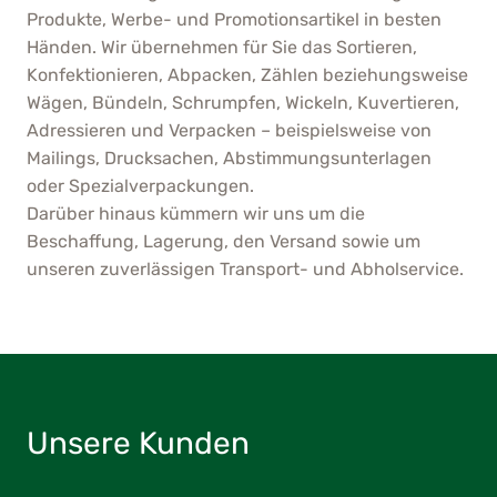
Produkte, Werbe- und Promotionsartikel in besten
Händen. Wir übernehmen für Sie das Sortieren,
Konfektionieren, Abpacken, Zählen beziehungsweise
Wägen, Bündeln, Schrumpfen, Wickeln, Kuvertieren,
Adressieren und Verpacken – beispielsweise von
Mailings, Drucksachen, Abstimmungsunterlagen
oder Spezialverpackungen.
Darüber hinaus kümmern wir uns um die
Beschaffung, Lagerung, den Versand sowie um
unseren zuverlässigen Transport- und Abholservice.
Unsere Kunden