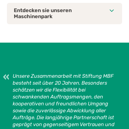
Entdecken sie unseren
Maschinenpark
Banderoliermaschine
Bindmaschine
Clipverschlussmaschine
Drahthefter
Etikettiermaschine
Falzmaschine
Unsere Zusammenarbeit mit Stiftung MBF
Kopiergerät
besteht seit über 20 Jahren. Besonders
Palettenwickelmaschine
schätzen wir die Flexibilität bei
schwankenden Auftragsmengen, den
Ultraschall Schweissgerät
kooperativen und freundlichen Umgang
Winkelschweissmaschine mit
sowie die zuverlässige Abwicklung aller
Schrumpftunnel
Aufträge. Die langjährige Partnerschaft ist
Zähl-Präzisionswaagen
geprägt von gegenseitigem Vertrauen und