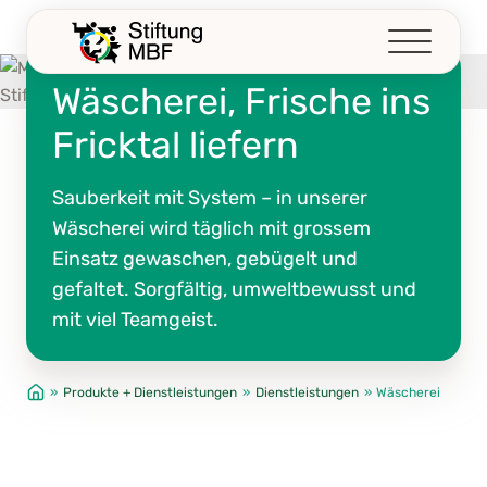
Z
u
m
Wäscherei, Frische ins
I
n
Fricktal liefern
h
a
Sauberkeit mit System – in unserer
l
Wäscherei wird täglich mit grossem
t
Einsatz gewaschen, gebügelt und
s
p
gefaltet. Sorgfältig, umweltbewusst und
r
mit viel Teamgeist.
i
n
g
»
Produkte + Dienstleistungen
»
Dienstleistungen
»
Wäscherei
e
n