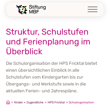
Z
u
m
I
n
Struktur, Schulstufen
h
und Ferienplanung im
a
l
Überblick
t
s
Die Schulorganisation der HPS Fricktal bietet
p
einen übersichtlichen Einblick in alle
r
i
Schulstufen vom Kindergarten bis zur
n
Übergangs- und Werkstufe sowie in die
g
aktuellen Ferien- und Jahrespläne.
e
n
»
Kinder + Jugendliche
»
HPS Fricktal
»
Schulorganisation