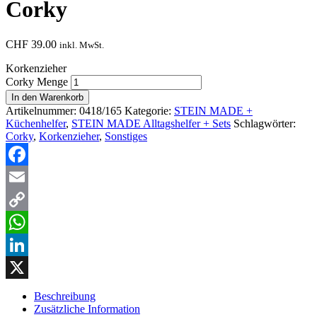
Corky
CHF
39.00
inkl. MwSt.
Korkenzieher
Corky Menge
In den Warenkorb
Artikelnummer:
0418/165
Kategorie:
STEIN MADE +
Küchenhelfer
,
STEIN MADE Alltagshelfer + Sets
Schlagwörter:
Corky
,
Korkenzieher
,
Sonstiges
Facebook
Email
Copy
Link
WhatsApp
LinkedIn
X
Beschreibung
Zusätzliche Information